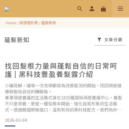
Home
/
部落格列表
/
蘊髮新知
蘊髮新知
文章分類
找回髮根力量與蓬鬆自信的日常呵
護 | 黑科技豐盈養髮露介紹
小編見解，讓每一次洗頭都成為改善髮況的開始，找回頭皮健
康與髮絲自信的轉捩點。
專業頭皮養護的生活儀式身在1825雅諾絲頭皮養護中心，養髮
不只是保養，更是一種從根本開始、強化自我形象的生活儀
式。透過韓國原裝進口、溫和有效的黑科技配方，我們為你打
造全方位頭皮與髮絲照護方案。從清潔、舒緩到賦活，每一次
2026-03-04
洗髮都是回歸健康髮根的關鍵一步。 黑科技豐盈養髮露：你的
日常夥伴適合所有頭皮類型pH5.5弱酸性配方，對敏感性肌膚