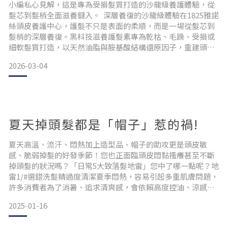
小編私心見解，這是專為受損髮質打造的沙龍級養護體驗，從
髮芯到髮梢全面滋養鍵入。 深層養復的沙龍級體驗在1825雅諾
絲頭皮養護中心，護髮不只是表面的柔順，而是一場從髮芯到
髮梢的深層養復。黑科技滋養護髮素專為乾枯、毛躁、受損或
細軟髮質打造，以天然油脂與胺基酸結構還原因子，重建頭髮
強韌度與彈性。每一次使用都像在做沙龍級的修護療程，讓您
2026-03-04
的秀髮恢復健康光澤。
為什麼需要黑科技滋養護髮素？真正的滋養修復許多人的護髮
困擾來自於「只滑順不滋養」、「保濕不足」、「越用越
塌」。這瓶護髮素擁有pH5.5弱酸性配方，
夏天掉頭髮都是「帽子」惹的禍!
夏天高溫、流汗、悶熱加上造型品、帽子的助攻更是頭皮敏
感、脆弱掉髮的好發季節！您也正面臨頭皮悶黏搔癢甚至不斷
掉頭髮的狀況嗎？「日常5大致落髮地雷」您中了哪一點呢？地
雷1/#選錯洗髮精過度清潔夏季悶熱，容易引起多重肌膚問題，
許多消費者為了消暑、追求清爽感，會依賴高度控油、涼感的
洗髮精，當頭皮過度清潔、使用到不適合的髮品，更會提高落
2025-01-16
髮機率。地雷2/#室內外溫差大加劇頭皮敏感當頭皮的溫度忽冷
忽熱時，便會提升頭皮的出油量，不僅敏感情況會加劇，更可