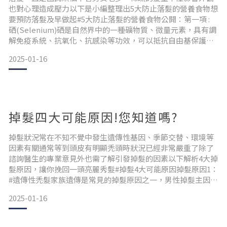
也對心理造成壓力以下是小編整理出5大防止落髮的營養食物想
要預防落髮及早做起#5大防止落髮的營養食物公開：第一項 :
硒(Selenium)硒是自然界中的一種礦物質、微量元素，具有調
解免疫系統、抗氧化、抗感染等功效，可以抵抗自由基保護頭
髮健。穀類食品、小麥、黑麥、蕎麥、糙米；魚、海鮮、瘦
2025-01-16
肉；葵花籽及其他諸如核桃、杏仁等堅果。第二項：鋅(Zinc)
鋅是人體中僅次於鐵的第二大代謝需要的營養素，可以使你的
身體保持在最佳狀態並防止落髮。鋅元素可以在牡蠣
掉髮四大可能原因!您知道嗎?
掉髮狀況常在不知不覺中發生遺傳性基因、季節交替、環境等
因素有關通常等到頭皮有明顯禿頭時狀況已經非常嚴重了除了
諮詢醫生的專業意見外也需了解引發掉髮的因素以下解析4大掉
髮原因，讓你挽回一頭亮麗秀髮#掉髮4大可能原因掉髮原因1：
#遺傳性禿髮家族遺傳是常見的掉髮原因之一，男性掉髮主因來
自於毛囊內高濃度的男性荷爾蒙代謝物DHT，以及禿頭遺傳因
2025-01-16
子所導致，因此被稱為「男性型掉髮」，常見症狀為髮際線越
來越後退，髮量日漸稀疏，最後只剩下邊緣和腦後的毛髮。掉
髮原因2：#作息不正常睡眠時間異常或是品質不佳，都容易誘