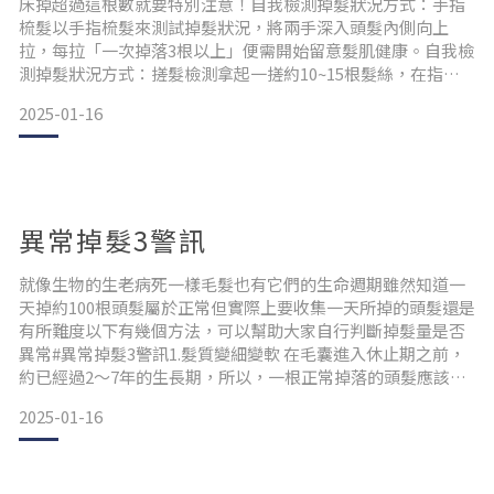
躁與恐慌😮‍💨😮‍💨
床掉超過這根數就要特別注意！自我檢測掉髮狀況方式：手指
梳髮以手指梳髮來測試掉髮狀況，將兩手深入頭髮內側向上
拉，每拉「一次掉落3根以上」便需開始留意髮肌健康。自我檢
測掉髮狀況方式：搓髮檢測拿起一搓約10~15根髮絲，在指尖
旋轉成一束並向外輕拉，若髮絲有被扯落幾根下來，便需密切
2025-01-16
注意落髮狀況。自我檢測掉髮狀況方式：晨間觀察睡前可於枕
頭鋪上一條毛巾，在早晨起床時檢查毛巾上的頭髮，若超過3~5
根且皆為帶有小白點的頭髮，表示頭髮在經過毛巾的小小摩擦
便能
異常掉髮3警訊
就像生物的生老病死一樣毛髮也有它們的生命週期雖然知道一
天掉約100根頭髮屬於正常但實際上要收集一天所掉的頭髮還是
有所難度以下有幾個方法，可以幫助大家自行判斷掉髮量是否
異常#異常掉髮3警訊1.髮質變細變軟 在毛囊進入休止期之前，
約已經過2～7年的生長期，所以，一根正常掉落的頭髮應該是
粗的，也就是與我們一般正常頭髮的粗細差不多。倘若毛囊沒
2025-01-16
有經過足夠的生長期就進入休止期，那麼掉下來的頭髮，一定
會偏細、偏軟、偏短。因此，一旦發現自己掉落的頭髮偏細
軟，而且也比較短，那就有可能是異常掉髮的狀況。2. 明顯感