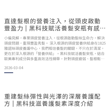
特別溫和。使用天然椰子油起泡，綿密泡沫清爽不乾澀。有效
平衡與清潔有效平衡油脂、清潔毛孔
直達髮根的營養注入，從頭皮啟動
豐盈力 | 黑科技賦活養髮安瓶有感介
紹
小編見解，專業頭皮營養注入，從根源啟動髮絲生命力，解決
頭皮問題，重現豐盈秀髮。 深入根源的頭皮營養供給身在1825
雅諾絲頭皮養護中心，我們相信養髮的關鍵，不只在於清潔，
更在於深入根源的「營養供給」。黑科技賦活養髮安瓶，結合
歐美專利成分與多重高效活性精華，針對頭皮疲弱、髮根鬆
動、油水失衡等問題提供強化解方，讓頭髮從源頭茁壯，恢復
2026-03-04
健康生命力。 為什麼要使用養髮安瓶？頭皮問題警訊你是否常
常感覺頭皮容易出油、有屑、癢、緊繃？或是發現髮量逐漸稀
疏，髮際線悄悄後退？這些都可能是「頭皮營養不足、屏障失
調」的
重建髮絲彈性與光澤的深層養護配
方 | 黑科技滋養護髮素深度介紹