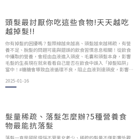
能引發落髮問題。地雷3/#夏天綁頭髮更要小心夏天女性綁髮的
頻
頭髮最討厭你吃這些食物!天天越吃
越掉髮!!
你有掉髮的困擾嗎？髮際線越來越高、頭髮越來越稀疏，有營
養不足、脫髮的問題可能與錯誤的飲食習慣息息相關！從飲食
中攝取的營養，會經由血液進入頭皮、毛囊和頭髮本身，影響
毛髮的生長現在就來看看自己是否在飲食中誤入「掉髮陷阱」
當中！#糖糖會導致血液循環不良，阻止血液到達頭皮，影響毛
囊的營養供給；此外，過量攝取糖分，還會導致睪固酮飆升，
2025-01-16
從而導致頭髮脫落。#乳製品若選用全脂乳製品如全脂牛奶、全
脂起司，當中的脂肪可能也會引發睪固酮升高；攝取過多乳製
品還可能引起頭皮發炎，造成大量落髮。#油膩食物當攝取過多
油脂的同
髮量稀疏、落髮怎麼辦?5種營養食
物最能抗落髮
落髮一直是國民煩惱不管男女老少、稀疏的髮量不僅影響外觀