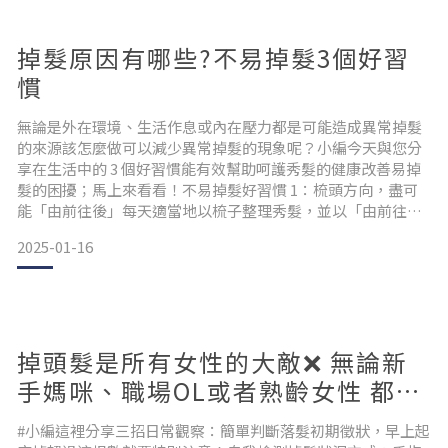
發
掉髮原因有哪些?不易掉髮3個好習
慣
無論是外在環境、生活作息或內在壓力都是可能造成異常掉髮
的來源該怎麼做可以減少異常掉髮的現象呢？小編今天與您分
享在生活中的 3 個好習慣能有效幫助呵護秀髮的健康改善易掉
髮的困擾；馬上來看看！不易掉髮好習慣 1：梳頭方向，盡可
能「由前往後」每天適當地以梳子整理秀髮，並以「由前往
後」的方向梳，可幫助暢通頭皮的血液循環，使頭髮正常生
2025-01-16
長、減少斷裂發生。梳子建議選擇用天然的木頭、牛角材質，
較不容易對髮絲產生拉扯，或產生靜電效果。不易掉髮好習慣
2：減少重油、重鹹和刺激性的飲食現代人頭髮之所以容易提早
老化、掉
掉頭髮是所有女性的大敵❌ 無論新
手媽咪、職場OL或者熟齡女性 都有
可能碰上掉頭髮狀況，進而陷入焦
#小編這裡分享三招日常觀察：簡單判斷落髮初期徵狀，早上起