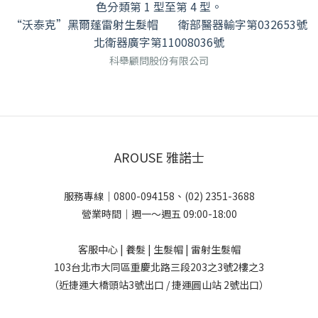
色分類第 1 型至第 4 型。
“沃泰克”黑爾蓬雷射生髮帽 衛部醫器輸字第032653號
北衛器廣字第11008036號
科舉顧問股份有限公司
線上諮詢
AROUSE 雅諾士
服務專線｜0800-094158、(02) 2351-3688
營業時間｜週一～週五 09:00-18:00
客服中心 | 養髮 | 生髮帽 | 雷射生髮帽
103台北市大同區重慶北路三段203之3號2樓之3
（近捷運大橋頭站3號出口 / 捷運圓山站 2號出口）