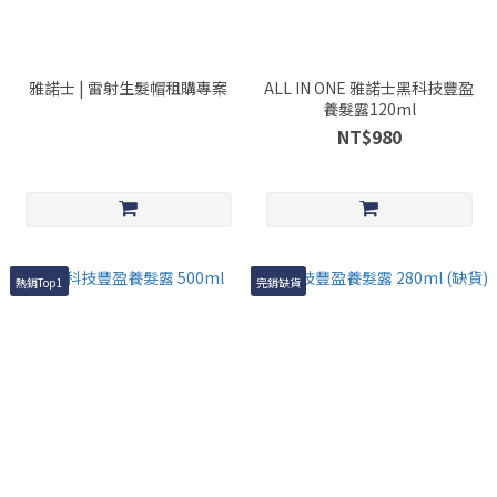
雅諾士 | 雷射生髮帽租購專案
ALL IN ONE 雅諾士黑科技豐盈
養髮露120ml
NT$980
熱銷Top1
完銷缺貨