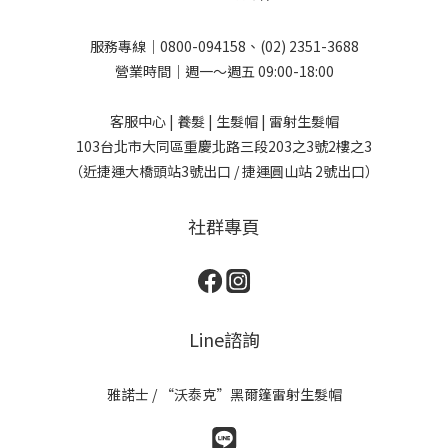
服務專線｜0800-094158、(02) 2351-3688
營業時間｜週一～週五 09:00-18:00
客服中心 | 養髮 | 生髮帽 | 雷射生髮帽
103台北市大同區重慶北路三段203之3號2樓之3
（近捷運大橋頭站3號出口 / 捷運圓山站 2號出口）
社群專頁
Line諮詢
雅諾士 / “沃泰克”黑爾篷雷射生髮帽