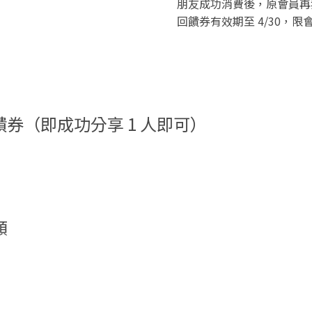
朋友成功消費後，原會員再獲
回饋券有效期至 4/30，
饋券（即成功分享 1 人即可）
額