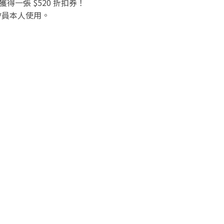
得一張 $520 折扣券！
限會員本人使用。