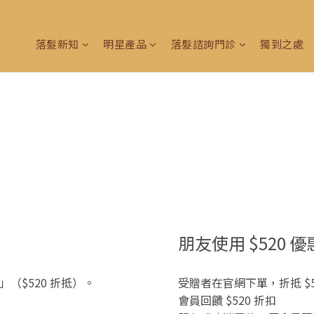
落髮新知
明星產品
落髮諮詢門診
獨到之處
朋友使用 $520 
（$520 折抵）。
受贈者在官網下單，折抵 $52
會員回饋 $520 折扣