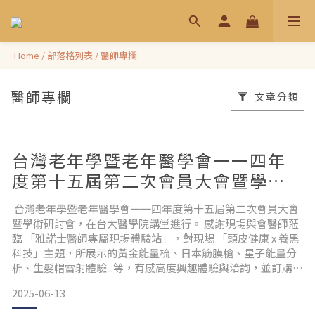
Home
/
部落格列表
/
醫師專欄
醫師專欄
文章分類
台灣老年學暨老年醫學會一一四年
度第十五屆第二次會員大會暨學術
研討會花絮
台灣老年學暨老年醫學會一一四年度第十五屆第二次會員大會
暨學術研討會，在台大醫學院講堂進行。 感謝現場與會醫師蒞
臨 「雅諾士醫師專屬現場體驗站」，對現場 「頭皮健康 x 養黑
科技」主題，所展示的黃金能量梳、日本筋膜槍、星子能量分
析、生髮帽雷射體驗...等，有感高度興趣體驗與洽詢，並訂購黑
科技養護髮品及盈發Pro養髮膠囊產品
2025-06-13
等。 https://youtu.be/RYxPQNAEq5Q