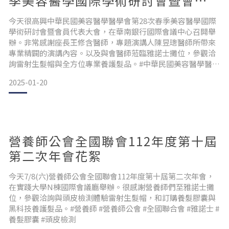
季美容醫學國際學術研討會暨會員
代表大會花絮
今天很高興中華民國美容醫學醫學會第28次春季美容醫學國際
學術研討會暨會員代表大會，在華南銀行國際會議中心召開舉
辦。非常感謝座長王修含醫師，專題演講人陳昱璁醫師所帶來
專業精闢的演講內容。以及與會醫師蒞臨雅諾士攤位，參觀洽
詢雷射生髮帽與全方位專業養護髮品。#中華民國美容醫學醫學
會 #第28次春季美容醫學國際學術研討會暨會員代表大會 #王修
2025-01-20
含醫師 #陳昱璁醫師 #生髮帽 #養護髮品 #雅諾士
營養師公會全國聯會112年度第十屆
第二次年會花絮
今天7/8(六)營養師公會全國聯會112年度第十屆第二次年會，
在實踐大學N棟國際會議廳舉辦。很感謝營養師們至雅諾士攤
位，參觀洽詢與頭皮檢測體驗雷射生髮帽，和訂購養髮膠囊與
黑科技養護髮品。#營養師 #營養師公會 #全國聯合會 #雅諾士 #
養髮膠囊 #頭皮檢測