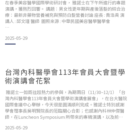
在春季美容醫學國際學術研討會， 雅諾士在下午所進行的專題
演講，獲熱烈回響。 講題：男女性更年期與產後落髮的綜合治
療：最新非藥物營養補充與預防白髮營養討論 座長 : 喬浩禹 演
講人 : 邱文瑾 醫師 圖照來源 : 中華民國美容醫學醫學會
2025-05-29
台灣內科醫學會113年會員大會暨學
術演講會花絮
雅諾士一如既往超熱力的參與，為期兩日（11/30~12/1）「台
灣內科醫學會113年會員大會暨學術演講會展會」，在台大醫院
國際會議中心舉辦，今天很是圓滿順利完成。雅諾士特別感謝
學會理事長吳明賢院長的蒞臨關心合影；也感謝內科林仲傑醫
師，在Luncheon Symposium 所帶來的專精演講，以及前來
雅諾士展位洽詢互動訂購產品的所有與會醫師們。
2025-05-29