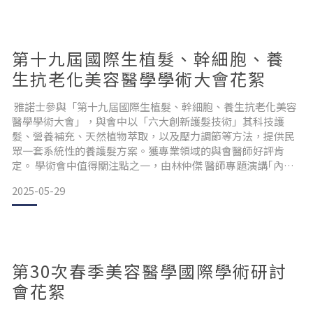
第十九屆國際生植髮、幹細胞、養
生抗老化美容醫學學術大會花絮
雅諾士參與「第十九屆國際生植髮、幹細胞、養生抗老化美容
醫學學術大會」，與會中以「六大創新護髮技術」其科技護
髮、營養補充、天然植物萃取，以及壓力調節等方法，提供民
眾一套系統性的養護髮方案。獲專業領域的與會醫師好評肯
定。 學術會中值得關注點之一，由林仲傑 醫師專題演講｢內科
觀點下的抗老化與落髮問題｣，指出落髮不只是外表問題，而是
2025-05-29
身體健康失衡的警訊，與壓力、飲食、生活習慣息息相關。改
善落髮須透過跨領域的專業合作，從營養、運動、姿勢和心理
層面全面調整，才能真正提升生活品質。還有林鼎鈞營養師帶
來「從營養
第30次春季美容醫學國際學術研討
會花絮