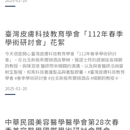
2025-01-20
#中醫師 #藥師 #雅諾士 #生髮帽 #養髮膠囊
臺灣皮膚科技教育學會「112年春季
學術研討會」花絮
今天很是開心臺灣皮膚科技教育學會「112年春季學術研討
會」，在台北新板希爾頓酒店舉辦，雅諾士特別感謝座長楊朝
鈞教授，與陳昱璁 醫師帶來精闢的演講，以及與會醫師洽詢雷
射生髮帽，和黑科技養護髮品與養髮膠囊。#臺灣皮膚科技教育
學會 #春季學術研討會 #台北新板希爾頓酒店 #楊朝鈞教授 #陳
昱璁醫師 #雅諾士 #生髮帽 #養髮膠囊 #黑科技養護髮品
2025-01-20
中華民國美容醫學醫學會第28次春