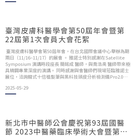
臺灣皮膚科醫學會第50屆年會暨第
22屆第1次會員大會花絮
臺灣皮膚科醫學會第50屆年會，在台北國際會議中心舉辦為期
兩日（11/16~11/17）的展會 。 雅諾士特別感謝在Satellite
Symposium 演講時段座長 簡銘成 醫師，與喬浩禹 醫師帶來極
具精闢專業深度的演講。 同時感謝與會醫師們現場蒞臨雅諾士
展位，洽詢韓式十倍植髮筆與黑科技頭皮分析檢測儀Pro2.0，
以及互動訂購產品等。
2025-05-29
新北市中醫師公會慶祝第93屆國醫
節 2023中醫藥臨床學術大會暨第5