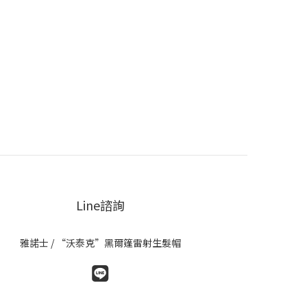
天然保濕因子EWG綠色安全成分：適合敏感性頭皮，
全不刺激 使用黑科技滋養護髮素的三大亮點柔潤不油
奶油質地好吸收，髮絲立即柔順卻不厚重重建髮絲彈
修護斷裂與乾枯，撫平毛躁與開叉細軟髮也能用改善
度油重問題，使用後依然蓬鬆輕盈 適用對象與髮質全
位適用於各種髮質適合一般性頭皮適合油性頭皮適合
性頭皮適合敏感性頭皮特別推薦給染燙受損髮質髮尾
枯問題細軟塌髮困擾髮量稀少人士 專業養髮建議完整
髮方案搭配黑科技豐盈養髮露與賦活安瓶一同使用效
更佳。專業頭皮檢測若你不確定自己的髮質與頭皮狀
，也可前往「1825雅諾絲頭皮養護中心」進行頭皮檢
，讓專業養護師為你評估最合適的產品與療程。想擁
Line諮詢
柔順、健康又有光澤的秀髮嗎？讓黑科技滋養護髮
，幫助你修復髮絲每一道損傷，重建你與秀髮的親密
雅諾士 / “沃泰克”黑爾篷雷射生髮帽
連結。 ft. 1825頭皮養護中心 小編 (資料來源)