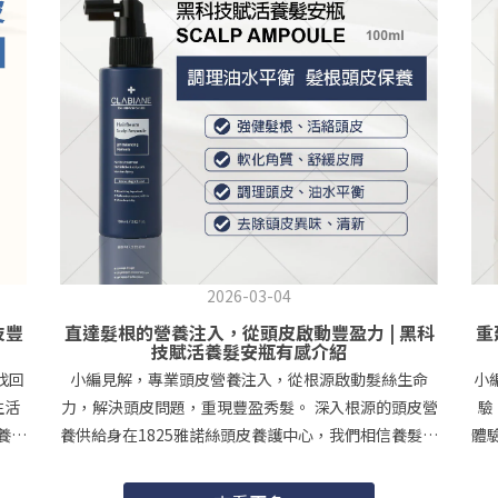
2026-03-04
技豐
直達髮根的營養注入，從頭皮啟動豐盈力 | 黑科
重
技賦活養髮安瓶有感介紹
找回
小編見解，專業頭皮營養注入，從根源啟動髮絲生命
小
生活
力，解決頭皮問題，重現豐盈秀髮。 深入根源的頭皮營
驗
養，
養供給身在1825雅諾絲頭皮養護中心，我們相信養髮的
體
透過
關鍵，不只在於清潔，更在於深入根源的「營養供
順
打造
給」。黑科技賦活養髮安瓶，結合歐美專利成分與多重
髮