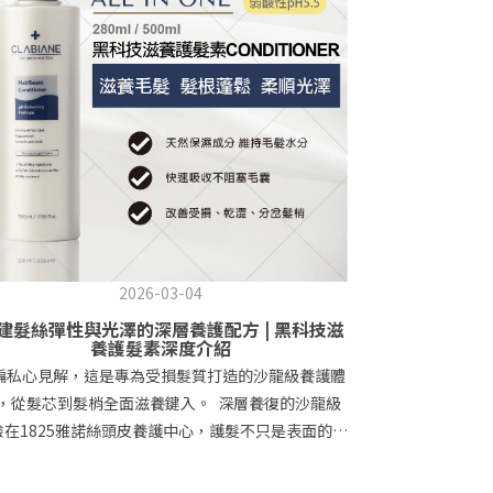
2026-03-04
建髮絲彈性與光澤的深層養護配方 | 黑科技滋
養護髮素深度介紹
編私心見解，這是專為受損髮質打造的沙龍級養護體
，從髮芯到髮梢全面滋養鍵入。 深層養復的沙龍級
驗在1825雅諾絲頭皮養護中心，護髮不只是表面的柔
，而是一場從髮芯到髮梢的深層養復。黑科技滋養護
素專為乾枯、毛躁、受損或細軟髮質打造，以天然油