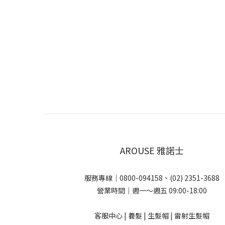
淨又溫柔沁涼清爽感洗完像剛做完頭皮SPA，油膩
散賦黑豐盈力從髮根撐起整體蓬鬆，髮量視覺UP
對象與髮質✔ 一般性 / 油性 / 乾性 / 敏感性頭皮皆
用✔ 特別推薦給髮量稀疏、頭皮敏感或追求「蓬鬆
爽、養護合一」的人群 專業頭皮檢測與個人化建議
小叮嚀若你想更深入了解自己的頭皮狀況，或目前
的洗髮精總是不對勁，建議可至「1825雅諾絲頭皮
中心」進行頭皮檢測（費用600元，60天內可折
程），讓專業的頭皮養護師為你量身推薦最適合的
與課程。想讓每一次洗頭都成為改善髮況的開始嗎
在就試試黑科技豐盈養髮露，讓洗髮不只是清潔，
找回頭皮健康與髮絲自信的轉捩點。 ft. 1825頭皮養護
AROUSE 雅諾士
中心 小編 (資料來源)
服務專線｜0800-094158、(02) 2351-3688
營業時間｜週一～週五 09:00-18:00
客服中心 | 養髮 | 生髮帽 | 雷射生髮帽