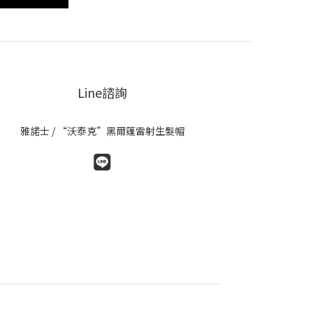
Line諮詢
雅諾士 / “沃泰克”黑爾篷雷射生髮帽