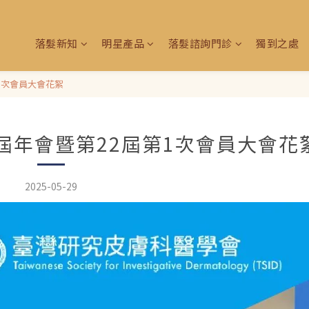
落髮新知
明星產品
落髮諮詢門診
獨到之處
1次會員大會花絮
屆年會暨第22屆第1次會員大會花
2025-05-29