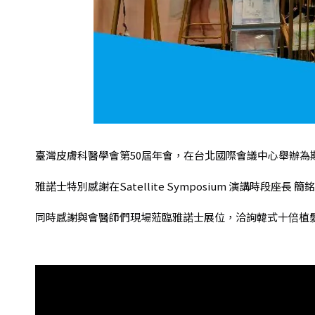
臺灣皮膚科醫學會第50屆年會，在台北國際會議中心舉辦為期兩日（
雅諾士特別感謝在Satellite Symposium 演講時段
同時感謝與會醫師們現場蒞臨雅諾士展位，洽詢韓式十倍植髮筆