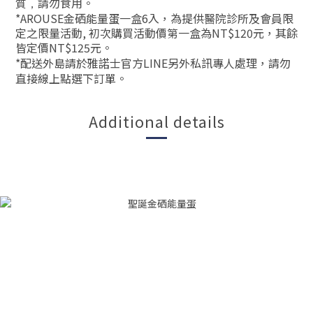
質
請勿食用。
，
*AROUSE金硒能量蛋一盒6入，為提供醫院診所及會員限
定之限量活動, 初次購買活動價第一盒為NT$120元，其餘
皆定價NT$125元。
*配送外島請於雅諾士官方LINE另外私訊專人處理，請勿
直接線上點選下訂單。
Additional details