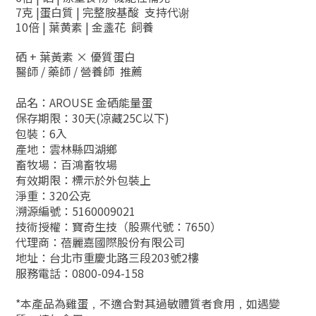
7克 |蛋白質 | 完整胺基酸 支持代谢
10倍 | 葉黄素 | 金盞花 飼養
硒 + 葉黃素 × 優質蛋白
醫師 / 藥師 / 營養師 推薦
品名：AROUSE 金硒能量蛋
保存期限：30天(凉藏25C以下)
包裝：6入
產地：雲林縣四湖鄉
畜牧場：百鴻畜牧場
有效期限：標示於外包裝上
淨重：320公克
溯源編號：5160009021
技術授權：寶奇生技（股票代號：7650）
代理商：蓓麗嘉國際股份有限公司
地址：台北市重慶北路三段203號2樓
服務電話：0800-094-158
*本產品為雞蛋
不適合對其過敏體質者食用
如遇變
，
，