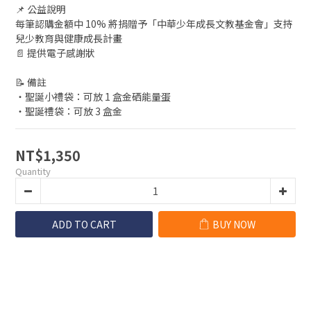
📌 公益說明
每筆認購金額中 10% 將捐贈予「中華少年成長文教基金會」支持
兒少教育與健康成長計畫
📄 提供電子感謝狀
📝 備註
・聖誕小禮袋：可放 1 盒金硒能量蛋
・聖誕禮袋：可放 3 盒金
NT$1,350
Quantity
ADD TO CART
BUY NOW