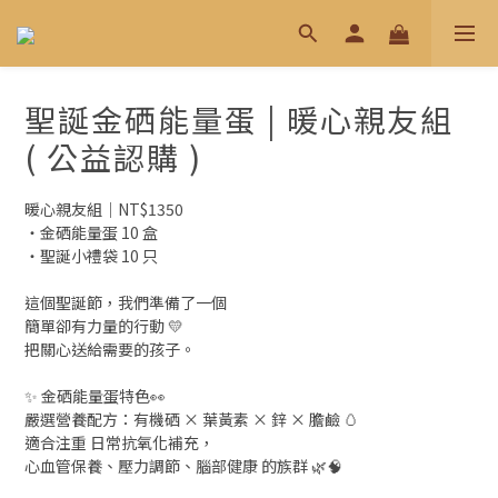
聖誕金硒能量蛋 | 暖心親友組
( 公益認購 )
暖心親友組｜NT$1350
・金硒能量蛋 10 盒
・聖誕小禮袋 10 只 
這個聖誕節，我們準備了一個
簡單卻有力量的行動 💛
把關心送給需要的孩子。
✨ 金硒能量蛋特色👀
嚴選營養配方：有機硒 × 葉黃素 × 鋅 × 膽鹼 🥚
適合注重 日常抗氧化補充，
心血管保養、壓力調節、腦部健康 的族群 🌿🧠