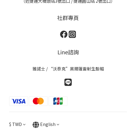
（近捷運大橋頭站3號出口 / 捷運圓山站 2號出口）
社群專頁
Line諮詢
雅諾士 / “沃泰克”黑爾篷雷射生髮帽
$
TWD
English