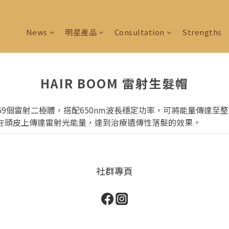
News
明星產品
Consultation
Strengths
HAIR BOOM 雷射生髮帽
置了69個雷射二極體，搭配650nm波長穩定功率，可將能量傳達
在頭皮上傳達雷射光能量，達到治療遺傳性落髮的效果。
社群專頁