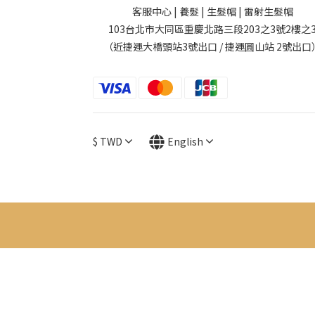
客服中心 | 養髮 | 生髮帽 | 雷射生髮帽
103台北市大同區重慶北路三段203之3號2樓之
（近捷運大橋頭站3號出口 / 捷運圓山站 2號出口
$
TWD
English