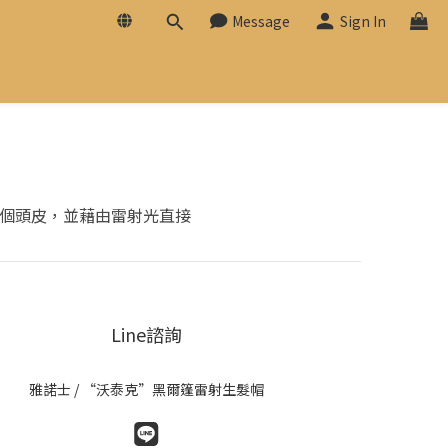
Message
Sign In
至整個頭皮，並藉由雷射光直接
Line諮詢
雅諾士 / “沃泰克”黑爾篷雷射生髮帽