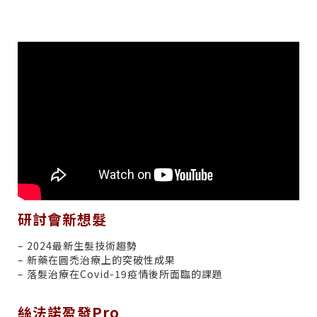
研討會新想髮
– 2024最新生髮技術趨勢
– 新藥在圓禿治療上的突破性成果
– 落髮治療在Covid-19疫情後所面臨的課題
絲法諾盈發Pro