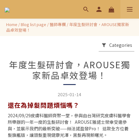
Home
/
Blog list page
/
醫師專欄
/
年度生髮研討會，AROUSE獨家新
品卓效登場！
Categories
年度生髮研討會，AROUSE獨
家新品卓效登場！
2025-01-14
還在為掉髮問題煩惱嗎？
2024/09/29皮膚科醫師齊聚一堂，參與由台灣研究皮膚科醫學會
所舉辦的一年一度的生髮研討會！ AROUSE雅諾士榮幸受邀參
與，並展示我們的最新突破——絲法諾盈發Pro！ 這款全方位養
髮旗艦版，讓頭髮重現健康光澤，黑髮再現新曙光。