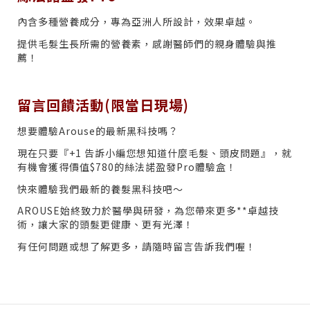
內含多種營養成分，專為亞洲人所設計，效果卓越。
提供毛髮生長所需的營養素，感謝醫師們的親身體驗與推
薦！
留言回饋活動(限當日現場)
想要體驗Arouse的最新黑科技嗎？
現在只要『+1 告訴小編您想知道什麼毛髮、頭皮問題』，就
有機會獲得價值$780的絲法諾盈發Pro體驗盒！
快來體驗我們最新的養髮黑科技吧～
AROUSE始終致力於醫學與研發，為您帶來更多**卓越技
術，讓大家的頭髮更健康、更有光澤！
有任何問題或想了解更多，請隨時留言告訴我們喔！