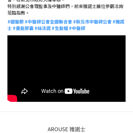
特別感謝公會理監事及中醫師們，前來雅諾士展位參觀冾詢
蒞臨指教。
#國醫節
#中醫師公會全國聯合會
#新北市中醫師公會
#雅諾
士
#養髮膠囊
#絲法諾
#生髮帽
#中醫師
AROUSE 雅諾士