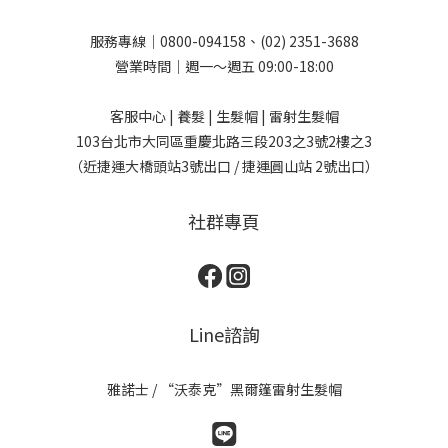
服務專線｜0800-094158、(02) 2351-3688
營業時間｜週一～週五 09:00-18:00
客服中心 | 養髮 | 生髮帽 | 雷射生髮帽
103台北市大同區重慶北路三段203之3號2樓之3
（近捷運大橋頭站3號出口 / 捷運圓山站 2號出口）
社群專頁
Line諮詢
雅諾士 / “沃泰克”黑爾篷雷射生髮帽