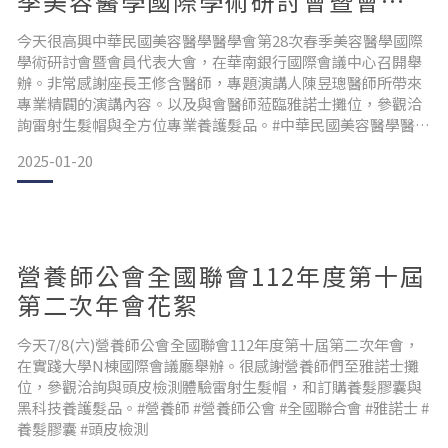
季美容醫學國際學術研討會暨會員
代表大會花絮
今天很高興中華民國美容醫學醫學會第28次春季美容醫學國際
學術研討會暨會員代表大會，在華南銀行國際會議中心召開舉
辦。非常感謝座長王修含醫師，專題演講人陳昱璁醫師所帶來
專業精闢的演講內容。以及與會醫師蒞臨雅諾士攤位，參觀洽
詢雷射生髮帽與全方位專業養護髮品。#中華民國美容醫學醫學
會 #第28次春季美容醫學國際學術研討會暨會員代表大會 #王修
2025-01-20
含醫師 #陳昱璁醫師 #生髮帽 #養護髮品 #雅諾士
營養師公會全國聯會112年度第十屆
第二次年會花絮
今天7/8(六)營養師公會全國聯會112年度第十屆第二次年會，
在實踐大學N棟國際會議廳舉辦。很感謝營養師們至雅諾士攤
位，參觀洽詢與頭皮檢測體驗雷射生髮帽，和訂購養髮膠囊與
黑科技養護髮品。#營養師 #營養師公會 #全國聯合會 #雅諾士 #
養髮膠囊 #頭皮檢測