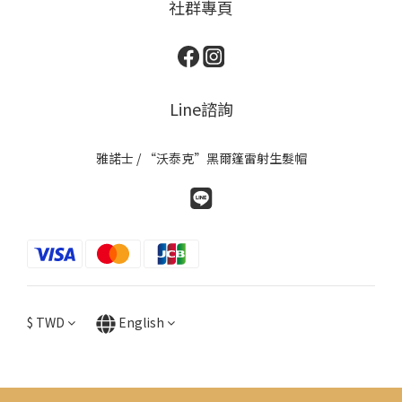
社群專頁
Line諮詢
雅諾士 / “沃泰克”黑爾篷雷射生髮帽
$
TWD
English