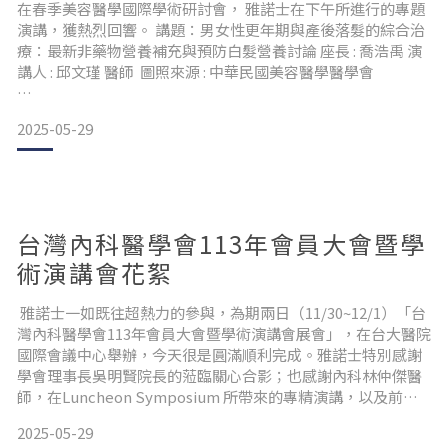
在春季美容醫學國際學術研討會， 雅諾士在下午所進行的專題
演講，獲熱烈回響。 講題：男女性更年期與產後落髮的綜合治
療：最新非藥物營養補充與預防白髮營養討論 座長 : 喬浩禹 演
講人 : 邱文瑾 醫師 圖照來源 : 中華民國美容醫學醫學會
2025-05-29
台灣內科醫學會113年會員大會暨學
術演講會花絮
雅諾士一如既往超熱力的參與，為期兩日（11/30~12/1）「台
灣內科醫學會113年會員大會暨學術演講會展會」，在台大醫院
國際會議中心舉辦，今天很是圓滿順利完成。雅諾士特別感謝
學會理事長吳明賢院長的蒞臨關心合影；也感謝內科林仲傑醫
師，在Luncheon Symposium 所帶來的專精演講，以及前來
雅諾士展位洽詢互動訂購產品的所有與會醫師們。
2025-05-29