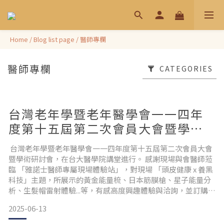
Home
/
Blog list page
/
醫師專欄
醫師專欄
CATEGORIES
台灣老年學暨老年醫學會一一四年
度第十五屆第二次會員大會暨學術
研討會花絮
台灣老年學暨老年醫學會一一四年度第十五屆第二次會員大會
暨學術研討會，在台大醫學院講堂進行。 感謝現場與會醫師蒞
臨 「雅諾士醫師專屬現場體驗站」，對現場 「頭皮健康 x 養黑
科技」主題，所展示的黃金能量梳、日本筋膜槍、星子能量分
析、生髮帽雷射體驗...等，有感高度興趣體驗與洽詢，並訂購黑
科技養護髮品及盈發Pro養髮膠囊產品
2025-06-13
等。 https://youtu.be/RYxPQNAEq5Q