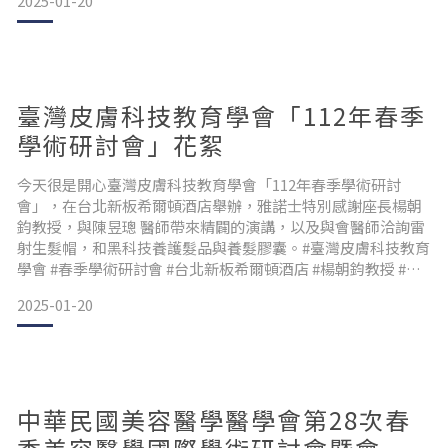
2025-01-20
#中醫師 #藥師 #雅諾士 #生髮帽 #養髮膠囊
臺灣皮膚科技教育學會「112年春季
學術研討會」花絮
今天很是開心臺灣皮膚科技教育學會「112年春季學術研討
會」，在台北新板希爾頓酒店舉辦，雅諾士特別感謝座長楊朝
鈞教授，與陳昱璁 醫師帶來精闢的演講，以及與會醫師洽詢雷
射生髮帽，和黑科技養護髮品與養髮膠囊。#臺灣皮膚科技教育
學會 #春季學術研討會 #台北新板希爾頓酒店 #楊朝鈞教授 #陳
昱璁醫師 #雅諾士 #生髮帽 #養髮膠囊 #黑科技養護髮品
2025-01-20
中華民國美容醫學醫學會第28次春