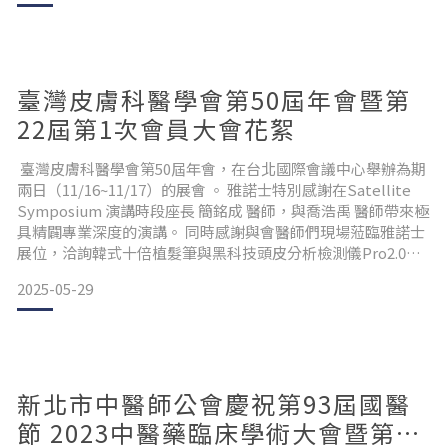
臺灣皮膚科醫學會第50屆年會暨第
22屆第1次會員大會花絮
臺灣皮膚科醫學會第50屆年會，在台北國際會議中心舉辦為期
兩日（11/16~11/17）的展會 。 雅諾士特別感謝在Satellite
Symposium 演講時段座長 簡銘成 醫師，與喬浩禹 醫師帶來極
具精闢專業深度的演講。 同時感謝與會醫師們現場蒞臨雅諾士
展位，洽詢韓式十倍植髮筆與黑科技頭皮分析檢測儀Pro2.0，
以及互動訂購產品等。
2025-05-29
新北市中醫師公會慶祝第93屆國醫
節 2023中醫藥臨床學術大會暨第5