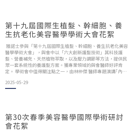
第十九屆國際生植髮、幹細胞、養
生抗老化美容醫學學術大會花絮
雅諾士參與「第十九屆國際生植髮、幹細胞、養生抗老化美容
醫學學術大會」，與會中以「六大創新護髮技術」其科技護
髮、營養補充、天然植物萃取，以及壓力調節等方法，提供民
眾一套系統性的養護髮方案。獲專業領域的與會醫師好評肯
定。 學術會中值得關注點之一，由林仲傑 醫師專題演講｢內科
觀點下的抗老化與落髮問題｣，指出落髮不只是外表問題，而是
2025-05-29
身體健康失衡的警訊，與壓力、飲食、生活習慣息息相關。改
善落髮須透過跨領域的專業合作，從營養、運動、姿勢和心理
層面全面調整，才能真正提升生活品質。還有林鼎鈞營養師帶
來「從營養
第30次春季美容醫學國際學術研討
會花絮