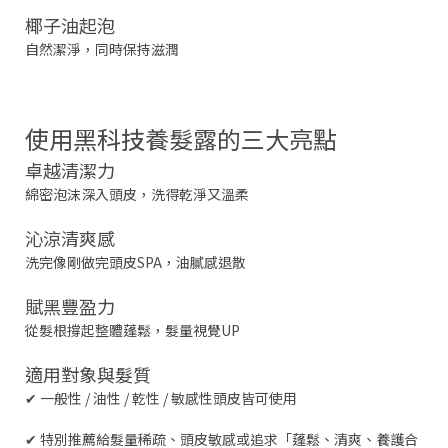
椰子油起泡
自然潔淨，同時保持滋潤
使用黑科技養髮露的三大亮點
卓越清潔力
綿密泡沫深入頭皮，洗得乾淨又溫柔
沁涼清爽感
洗完像剛做完頭皮SPA，油膩感退散
賦黑豐盈力
從髮根撐起整體蓬鬆，髮量視覺UP
適用對象與髮質
✔
一般性 / 油性 / 乾性 / 敏感性頭皮皆可使用
✔
特別推薦給髮量稀疏、頭皮敏感或追求「蓬鬆、清爽、養護合