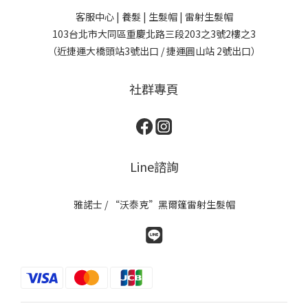
客服中心 | 養髮 | 生髮帽 | 雷射生髮帽
103台北市大同區重慶北路三段203之3號2樓之3
（近捷運大橋頭站3號出口 / 捷運圓山站 2號出口）
社群專頁
Line諮詢
雅諾士 / “沃泰克”黑爾篷雷射生髮帽