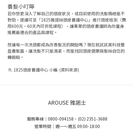
養髮小叮嚀
若你想更深入了解自己的頭皮狀況，或目前使用的洗髮精總是不
對勁，建議可至「1825雅諾絲頭皮養護中心」進行頭皮檢測（費
用600元，60天內可折抵課程），讓專業的頭皮養護師為你量身
推薦最適合的產品與課程。
想讓每一次洗頭都成為改善髮況的開始嗎？現在就試試黑科技豐
盈養髮露，讓洗髮不只是清潔，而是找回頭皮健康與髮絲自信的
轉捩點。
ft. 1825頭皮養護中心 小編 (資料來源)
AROUSE 雅諾士
服務專線｜0800-094158、(02) 2351-3688
營業時間｜週一～週五 09:00-18:00