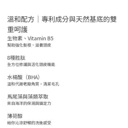
溫和配方｜專利成分與天然基底的雙
重呵護
生物素、Vitamin B5
幫助強化髮根、滋養頭皮
8種胜肽
全方位修護與活化頭皮機能
水楊酸（BHA）
溫和代謝老廢角質，清潔毛孔
馬尾藻與藻類萃取
來自海洋的保濕與鎮定力
薄荷醇
給你沁涼舒暢的洗後感受