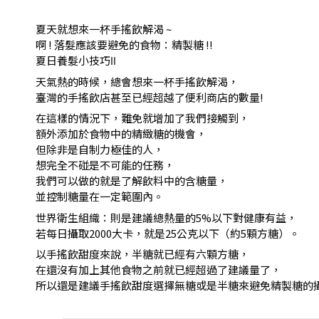
夏天就想來一杯手搖飲解渴 ~
啊 ! 落髮應該要避免的食物：精製糖 !!
夏日養髮小技巧Ⅱ
天氣熱的時候，總會想來一杯手搖飲解渴，
臺灣的手搖飲店甚至已經超越了便利商店的數量!
在這樣的情況下，難免就增加了我們接觸到，
額外添加於食物中的精緻糖的機會，
但除非是自制力極佳的人，
想完全不碰是不可能的任務，
我們可以做的就是了解飲料中的含糖量，
並控制糖量在一定範圍內。
世界衛生組織：則是建議總熱量的5%以下對健康有益，
若每日攝取2000大卡，就是25公克以下（約5顆方糖）。
以手搖飲甜度來說，半糖就已經有六顆方糖，
在還沒有加上其他食物之前就已經超過了建議量了，
所以還是建議手搖飲甜度選擇無糖或是半糖來避免精製糖的