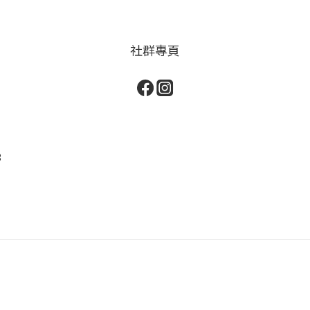
社群專頁
3
）