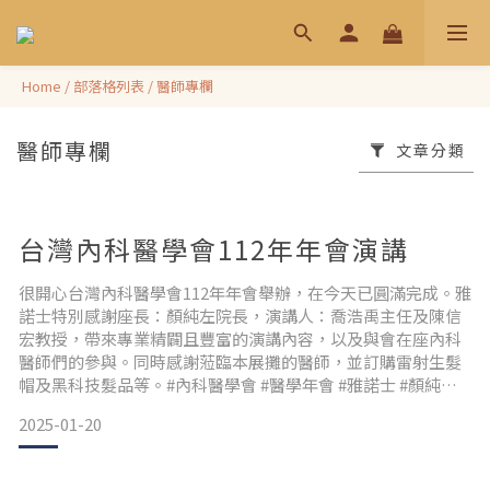
Home
/
部落格列表
/
醫師專欄
醫師專欄
文章分類
台灣內科醫學會112年年會演講
很開心台灣內科醫學會112年年會舉辦，在今天已圓滿完成。雅
諾士特別感謝座長：顏純左院長，演講人：喬浩禹主任及陳信
宏教授，帶來專業精闢且豐富的演講內容，以及與會在座內科
醫師們的參與。同時感謝蒞臨本展攤的醫師，並訂購雷射生髮
帽及黑科技髮品等。#內科醫學會 #醫學年會 #雅諾士 #顏純左
院長 #喬浩禹主任 #陳信宏教授 #生髮帽 #養護髮品 #內科醫師
2025-01-20