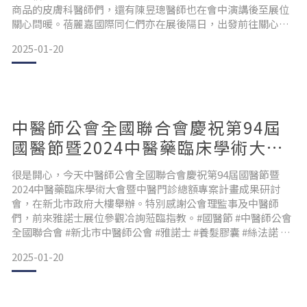
商品的皮膚科醫師們，還有陳昱璁醫師也在會中演講後至展位
關心問暖。蓓麗嘉國際同仁們亦在展後隔日，出發前往關心拜
訪中南部的合作診所醫師們，行程豐收滿滿。#臺灣皮膚科醫學
2025-01-20
會 #高雄展覽館 #雅諾士 #生髮帽 #絲法諾膠囊 #黑科技養護髮
品 #陳昱璁醫師
中醫師公會全國聯合會慶祝第94屆
國醫節暨2024中醫藥臨床學術大會
暨中醫門診總額專案計畫成果研討
很是開心，今天中醫師公會全國聯合會慶祝第94屆國醫節暨
會
2024中醫藥臨床學術大會暨中醫門診總額專案計畫成果研討
會，在新北市政府大樓舉辦。特別感謝公會理監事及中醫師
們，前來雅諾士展位參觀冾詢蒞臨指教。#國醫節 #中醫師公會
全國聯合會 #新北市中醫師公會 #雅諾士 #養髮膠囊 #絲法諾 #
生髮帽 #中醫師
2025-01-20