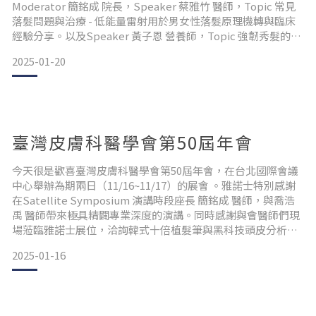
Moderator 簡銘成 院長，Speaker 蔡雅竹 醫師，Topic 常見
落髮問題與治療 - 低能量雷射用於男女性落髮原理機轉與臨床
經驗分享。以及Speaker 黃子恩 營養師，Topic 強韌秀髮的營
養密碼 - 美髮醫學從完善的營養補充開始，各別帶來專業精闢
2025-01-20
的講述。同時感謝與會醫師蒞臨雅諾士展位，參觀洽詢與訂購
產品。#第29次春季美容醫學國際學術研討會暨會員代表大會 #
簡銘成院長
臺灣皮膚科醫學會第50屆年會
今天很是歡喜臺灣皮膚科醫學會第50屆年會，在台北國際會議
中心舉辦為期兩日（11/16~11/17）的展會 。雅諾士特別感謝
在Satellite Symposium 演講時段座長 簡銘成 醫師，與喬浩
禹 醫師帶來極具精闢專業深度的演講。同時感謝與會醫師們現
場蒞臨雅諾士展位，洽詢韓式十倍植髮筆與黑科技頭皮分析檢
測儀Pro2.0，以及互動訂購產品等。#臺灣皮膚科醫學會第50屆
2025-01-16
年會 #AROUSE雅諾士 #十倍植髮筆 #頭皮分析檢測儀 #盈發
Pro #生髮 #落髮 #醫師推薦 #掉髮治療 #養髮秘訣 #