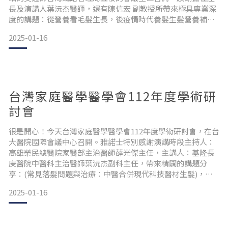
長及演講人葉沅杰醫師，還有陳信宏 副教授所帶來極具專業深
度的講題：從營養看毛髮生長，後疫情時代養髮生髮營養補充
建議。也感謝與會醫師，在雅諾士展位頭皮檢測，洽詢雷射生
2025-01-16
髮帽，與訂購髮品等。#國際美容醫學 #生植髮 #養生抗老化 #
學術大會 #會員大會 #葉沅杰醫師 , #陳信宏副教授 #雅諾士 #雷
射生髮帽
台灣家庭醫學醫學會112年度學術研
討會
很是開心！今天台灣家庭醫學醫學會112年度學術研討會，在台
大醫院國際會議中心召開。雅諾士特別感謝演講時段主持人：
高雄榮民總醫院家醫部主治醫師薛光傑主任，主講人：基隆長
庚醫院中醫科主治醫師葉沅杰副科主任，帶來精闢的講題分
享：(常見落髮問題與治療：中醫合併現代科技醫材生髮)，還
有與會醫師們的臨聽。同時也感謝與會醫師，很是熱烈的蒞臨
2025-01-16
雅諾士攤位，洽詢訂購雷射生髮帽及養髮膠囊、黑科技養護髮
品等，給予我們品牌產品很大的支持和鼓勵。#台灣家庭醫學醫
學會 #112年度學術研討會 #台大醫院國際會議中心 #雅諾士