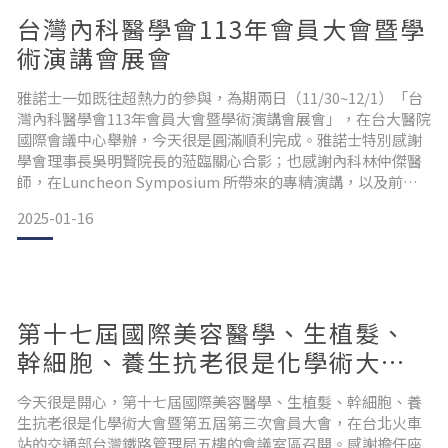
台灣內科醫學會113年會員大會暨學
術演講會展會
雅諾士一如既往超熱力的參與，為期兩日（11/30~12/1）「台
灣內科醫學會113年會員大會暨學術演講會展會」，在台大醫院
國際會議中心舉辦，今天很是圓滿順利完成。雅諾士特別感謝
學會理事長吳明賢院長的蒞臨關心合影；也感謝內科林仲傑醫
師，在Luncheon Symposium 所帶來的專精演講，以及前來
雅諾士展位洽詢互動訂購產品的所有與會醫師們。#台灣內科醫
2025-01-16
學會113年會員大會 #AROUSE雅諾士 #生髮帽 #頭皮分析檢測
儀 #盈發Pro #生髮 #落髮 #醫師推薦 #掉髮治療 #產後落髮 #預
防
第十七屆國際美容醫學、生植髮、
幹細胞、養生抗老很是化學術大會
暨第五屆第三次會員大會
今天很是開心，第十七屆國際美容醫學、生植髮、幹細胞、養
生抗老很是化學術大會暨第五屆第三次會員大會，在台北火車
站的交通部台灣鐵路管理局五樓的會議室區召開。感謝擔任座